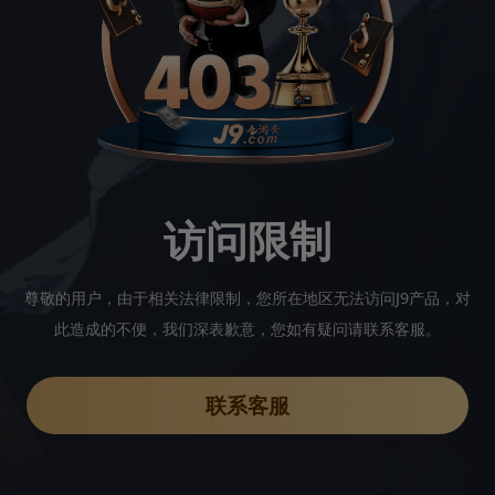
访问限制
尊敬的用户，由于相关法律限制，您所在地区无法访问J9产品，对
此造成的不便，我们深表歉意，您如有疑问请联系客服。
联系客服