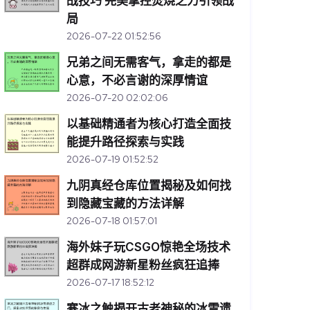
战技巧 完美掌控焚烧之力引领战
局
2026-07-22 01:52:56
兄弟之间无需客气，拿走的都是
心意，不必言谢的深厚情谊
2026-07-20 02:02:06
以基础精通者为核心打造全面技
能提升路径探索与实践
2026-07-19 01:52:52
九阴真经仓库位置揭秘及如何找
到隐藏宝藏的方法详解
2026-07-18 01:57:01
海外妹子玩CSGO惊艳全场技术
超群成网游新星粉丝疯狂追捧
2026-07-17 18:52:12
寒冰之触揭开古老神秘的冰雪遗