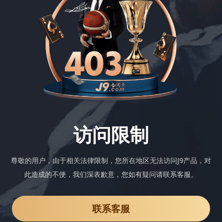
访问限制
尊敬的用户，由于相关法律限制，您所在地区无法访问J9产品，对
此造成的不便，我们深表歉意，您如有疑问请联系客服。
联系客服